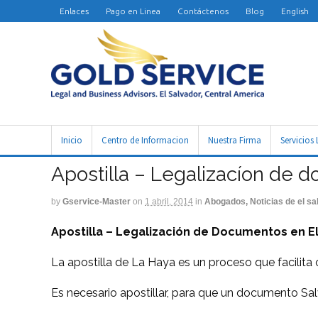
Enlaces
Pago en Linea
Contáctenos
Blog
English
Inicio
Centro de Informacion
Nuestra Firma
Servicios 
Apostilla – Legalizacíon de 
by
Gservice-Master
on
1 abril, 2014
in
Abogados, Noticias de el sa
Apostilla – Legalización de Documentos en El
La apostilla de La Haya es un proceso que facilita 
Es necesario apostillar, para que un documento Sal