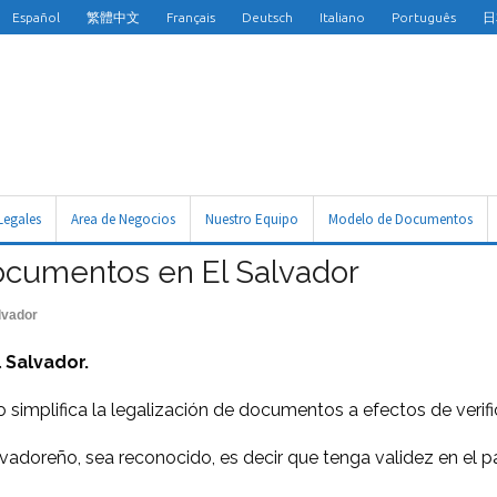
Español
繁體中文
Français
Deutsch
Italiano
Português
日
Legales
Area de Negocios
Nuestro Equipo
Modelo de Documentos
documentos en El Salvador
lvador
 Salvador.
o simplifica la legalización de documentos a efectos de verifi
vadoreño, sea reconocido, es decir que tenga validez en el pa