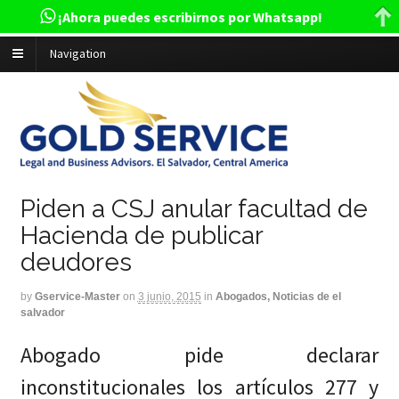
¡Ahora puedes escribirnos por Whatsapp!
Navigation
Piden a CSJ anular facultad de
Hacienda de publicar
deudores
by
Gservice-Master
on
3 junio, 2015
in
Abogados, Noticias de el
salvador
Abogado pide declarar
inconstitucionales los artículos 277 y