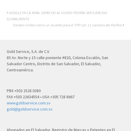
GOOGLE EN LA MIRA: DERECHO AL OLVIDO PODRÍA SER EJERCIDO
GLOBALMENTE
Estados Unidos cierra un acuerdo para el TPP con 11 naciones del Pacífico
Gold Service, S.A. de C.V.
85 Av. Norte y 15 calle poniente #820, Colonia Escalón, San
Salvador Centro, Distrito de San Salvador, El Salvador,
Centroamérica.
PBX +503 2528 0380
FAX +503 22634554 • USA +305 728 8667
www.goldservice.com.sv
gold@goldservice.com.sv
Abogados en El Salvador, Registro de Marcas y Patentes en El