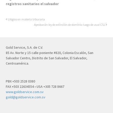
registros sanitarios el salvador
Litigios en materia triburaria
Aprobarán ley de extinción de dominio luego de aval CSJ
Gold Service, S.A. de C.V.
85 Av. Norte y 15 calle poniente #820, Colonia Escalón, San
Salvador Centro, Distrito de San Salvador, El Salvador,
Centroamérica.
PBX +503 2528 0380
FAX +503 22634554 • USA +305 728 8667
www.goldservice.com.sv
gold@goldservice.com.sv