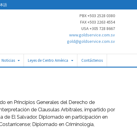
本語
PBX +503 2528 0380
FAX +503 2263 4554
USA +305 728 8667
www.goldservice.com.sv
gold@goldservice.com.sv
Noticias
Leyes de Centro América
Contáctenos
ado en Principios Generales del Derecho de
erpretación de Clausulas Arbitrales, impartido por
ia de El Salvador. Diplomado en participación en
Costarricense; Diplomado en Criminología,