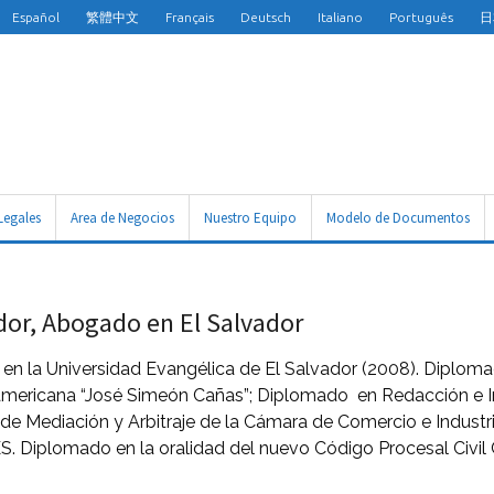
Español
繁體中文
Français
Deutsch
Italiano
Português
日
Legales
Area de Negocios
Nuestro Equipo
Modelo de Documentos
or, Abogado en El Salvador
 en la Universidad Evangélica de El Salvador (2008). Diplom
mericana “José Simeón Cañas”; Diplomado en Redacción e Int
 de Mediación y Arbitraje de la Cámara de Comercio e Industr
S. Diplomado en la oralidad del nuevo Código Procesal Civil 